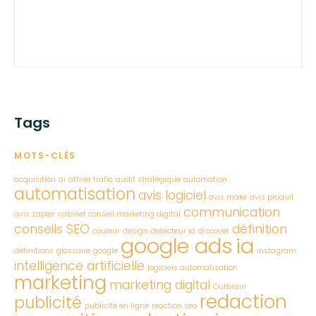
Tags
MOTS-CLÉS
acquisition
ai
attirer trafic
audit stratégique
automation
automatisation
avis logiciel
avis make
avis produit
communication
avis zapier
cabinet conseil marketing digital
conseils SEO
définition
couleur
design
detecteur ia
discover
google ads
ia
définitions
glossaire
google
instagram
intelligence artificielle
logiciels automatisation
marketing
marketing digital
Outbrain
redaction
publicité
publicité en ligne
reaction seo