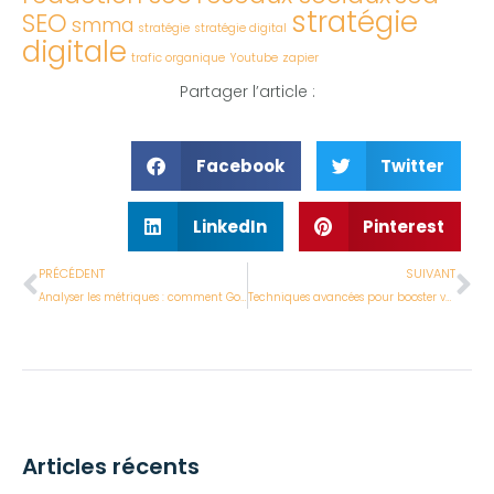
stratégie
SEO
smma
stratégie
stratégie digital
digitale
trafic organique
Youtube
zapier
Partager l’article :
Facebook
Twitter
LinkedIn
Pinterest
PRÉCÉDENT
SUIVANT
Analyser les métriques : comment Google Analytics peut guider vos décisions marketing
Techniques avancées pour booster votre engagement sur Instagram
Articles récents