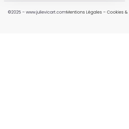
©2025 – www.julievicart.com
Mentions Légales
–
Cookies & P