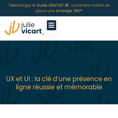
Téléchargez le
Guide GRATUIT 🎁 :
comment mettre en
place une
stratégie 360°
UX et UI : la clé d’une présence en
ligne réussie et mémorable