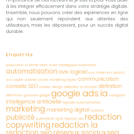
à les intégrer efficacement dans votre stratégie digitale.
Ensemble, nous pouvons créer des expériences en ligne
qui non seulement répondent aux attentes des
utilisateurs, mais les dépassent, pour un succès digital
durable.
ÉTIQUETTES
acquisition
ai
attirer trafic
audit stratégique
automation
automatisation
avis logiciel
avis make
avis produit
communication
avis zapier
cabinet conseil marketing digital
conseils SEO
définition
couleur
design
detecteur ia
discover
google ads
ia
définitions
glossaire
google
instagram
intelligence artificielle
logiciels automatisation
marketing
marketing digital
Outbrain
redaction
publicité
publicité en ligne
reaction seo
copywriting
redaction ia
redaction seo
réseaux sociaux
sea