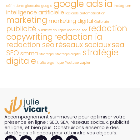
google ads
ia
définitions
glossaire
google
instagram
intelligence artificielle
logiciels automatisation
marketing
marketing digital
Outbrain
redaction
publicité
publicité en ligne
reaction seo
copywriting
redaction ia
redaction seo
réseaux sociaux
sea
stratégie
SEO
smma
stratégie
stratégie digital
digitale
trafic organique
Youtube
zapier
Accompagnement sur-mesure pour optimiser votre
présence en ligne : SEO, SEA, réseaux sociaux, publicité
en ligne, et bien plus. Construisons ensemble des
stratégies efficaces pour atteindre vos objectifs.