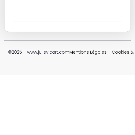
©2025 – www.julievicart.com
Mentions Légales
–
Cookies & P