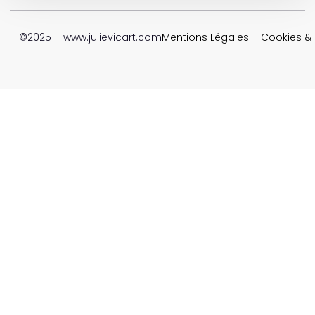
©2025 – www.julievicart.com
Mentions Légales
–
Cookies & P