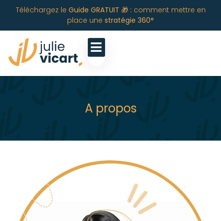
Téléchargez le
Guide GRATUIT 🎁 :
comment mettre en
place une
stratégie 360°
A propos