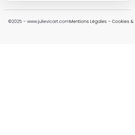
©2025 – www.julievicart.com
Mentions Légales
–
Cookies & P