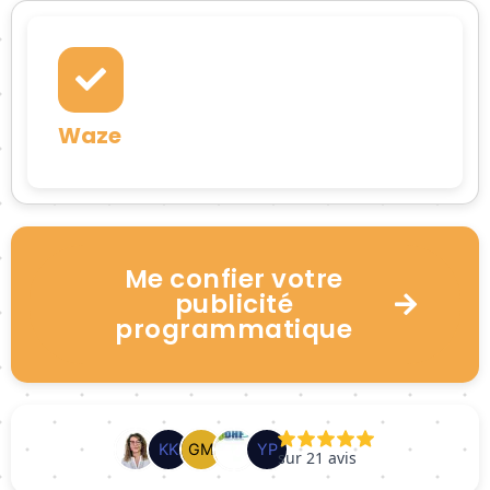
Waze
Me confier votre
publicité
programmatique