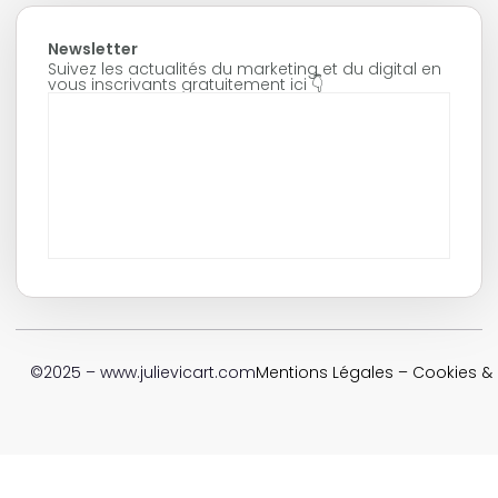
Newsletter
Suivez les actualités du marketing et du digital en
vous inscrivants gratuitement ici 👇
©2025 – www.julievicart.com
Mentions Légales
–
Cookies & P