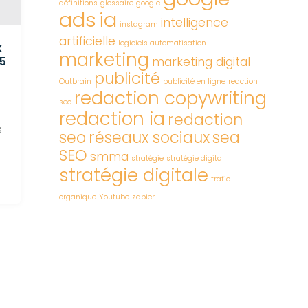
définitions
glossaire
google
ads
ia
intelligence
instagram
artificielle
logiciels automatisation
x
marketing
marketing digital
5
publicité
Outbrain
publicité en ligne
reaction
redaction copywriting
seo
redaction ia
redaction
s
seo
réseaux sociaux
sea
.
SEO
smma
stratégie
stratégie digital
stratégie digitale
trafic
organique
Youtube
zapier