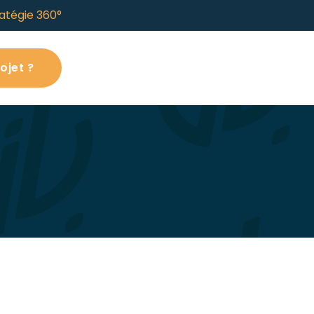
atégie 360°
ojet ?