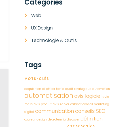
Catégories
Web
UX Design
Technologie & Outils
Tags
MOTS-CLÉS
acquisition
ai
attirer trafic
audit stratégique
automation
automatisation
avis logiciel
avis
make
avis produit
avis zapier
cabinet conseil marketing
communication
conseils SEO
digital
définition
couleur
design
detecteur ia
discover
google