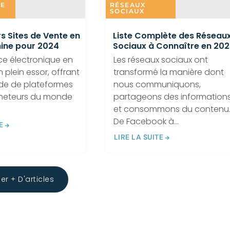
IE
RÉSEAUX
SOCIAUX
rs Sites de Vente en
Liste Complète des Réseau
hine pour 2024
Sociaux à Connaître en 202
e électronique en
Les réseaux sociaux ont
 plein essor, offrant
transformé la manière dont
ude de plateformes
nous communiquons,
cheteurs du monde
partageons des information
et consommons du contenu
De Facebook à...
E
LIRE LA SUITE
r + D'articles