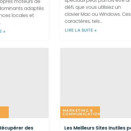
spéciaux peut parfois être u
ropres moteurs de
défi, que vous utilisiez un
dominants adaptés
clavier Mac ou Windows. Ces
nces locales et
caractères, tels...
.
LIRE LA SUITE
E
MARKETING &
COMMUNICATION
écupérer des
Les Meilleurs Sites Inutiles 