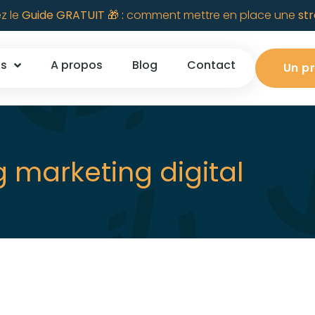
z le
Guide GRATUIT 🎁 :
comment mettre en place une
str
s
A propos
Blog
Contact
Un pr
g marketing digital