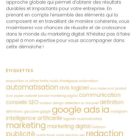
approche globale qui permet d’obtenir des résultats
durables et impactants pour votre entreprise. En
prenant en compte l’ensemble des éléments qui la
composent et en travaillant de manière cohérente, vous
maximiserez vos chances de réussite et de croissance
dans le monde du marketing digital. N’hésitez pas à faire
appel à mon expertise pour vous accompagner dans
cette démarche !
ÉTIQUETTES
acquisition
ai
attirer trafic
audit stratégique
automation
automatisation
avis logiciel
avis make
avis produit
communication
avis zapier
cabinet conseil marketing digital
conseils SEO
définition
couleur
design
detecteur ia
discover
google ads
ia
définitions
glossaire
google
instagram
intelligence artificielle
logiciels automatisation
marketing
marketing digital
Outbrain
redaction
publicité
publicité en ligne
reaction seo