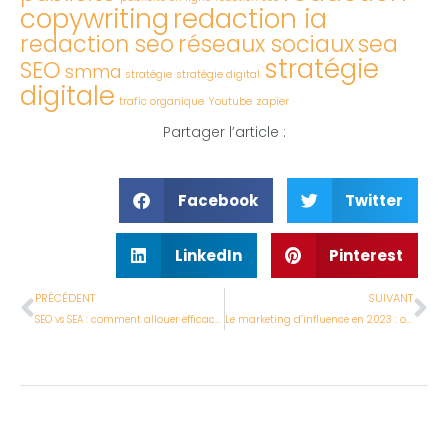
copywriting
redaction ia
redaction seo
réseaux sociaux
sea
stratégie
SEO
smma
stratégie
stratégie digital
digitale
trafic organique
Youtube
zapier
Partager l’article :
Facebook
Twitter
LinkedIn
Pinterest
PRÉCÉDENT
SUIVANT
SEO vs SEA : comment allouer efficacement votre budget marketing
Le marketing d’influence en 2023 : opportunités, pièges et meilleures pratiques