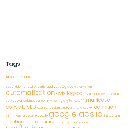
Tags
MOTS-CLÉS
acquisition
ai
attirer trafic
audit stratégique
automation
automatisation
avis logiciel
avis make
avis produit
communication
avis zapier
cabinet conseil marketing digital
conseils SEO
définition
couleur
design
detecteur ia
discover
google ads
ia
définitions
glossaire
google
instagram
intelligence artificielle
logiciels automatisation