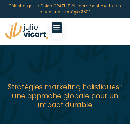
Téléchargez le
Guide GRATUIT 🎁 :
comment mettre en
place une
stratégie 360°
Stratégies marketing holistiques :
une approche globale pour un
impact durable