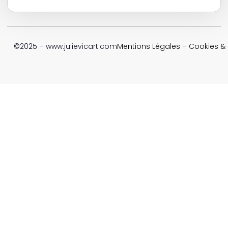
©2025 – www.julievicart.com
Mentions Légales
–
Cookies & P