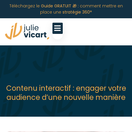
Téléchargez le
Guide GRATUIT 🎁 :
comment mettre en
place une
stratégie 360°
Contenu interactif : engager votre
audience d’une nouvelle manière