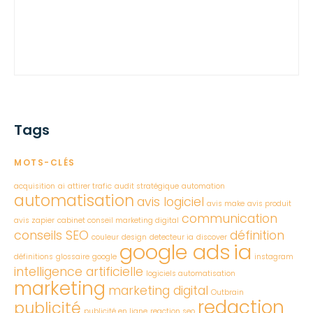
Tags
MOTS-CLÉS
acquisition
ai
attirer trafic
audit stratégique
automation
automatisation
avis logiciel
avis make
avis produit
communication
avis zapier
cabinet conseil marketing digital
conseils SEO
définition
couleur
design
detecteur ia
discover
google ads
ia
définitions
glossaire
google
instagram
intelligence artificielle
logiciels automatisation
marketing
marketing digital
Outbrain
redaction
publicité
publicité en ligne
reaction seo