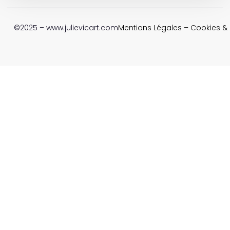
©2025 – www.julievicart.com
Mentions Légales
–
Cookies & P