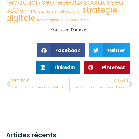
redaction seo
réseaux sociaux
sea
stratégie
SEO
smma
stratégie
stratégie digital
digitale
trafic organique
Youtube
zapier
Partager l’article :
Facebook
Twitter
LinkedIn
Pinterest
PRÉCÉDENT
SUIVANT
Comprendre le parcours client : de l’attraction à la fidélisation
Email marketing : maximiser l’engagement sans spammer
Articles récents