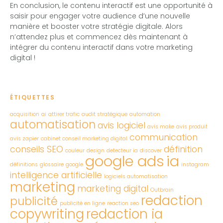
En conclusion, le contenu interactif est une opportunité à
saisir pour engager votre audience d’une nouvelle
manière et booster votre stratégie digitale. Alors
n’attendez plus et commencez dès maintenant à
intégrer du contenu interactif dans votre marketing
digital !
ÉTIQUETTES
acquisition
ai
attirer trafic
audit stratégique
automation
automatisation
avis logiciel
avis make
avis produit
communication
avis zapier
cabinet conseil marketing digital
conseils SEO
définition
couleur
design
detecteur ia
discover
google ads
ia
définitions
glossaire
google
instagram
intelligence artificielle
logiciels automatisation
marketing
marketing digital
Outbrain
redaction
publicité
publicité en ligne
reaction seo
copywriting
redaction ia