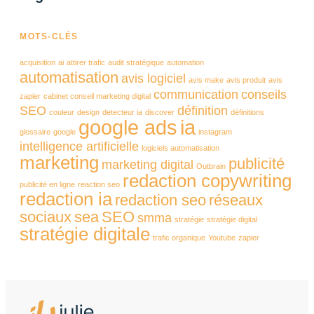
MOTS-CLÉS
acquisition
ai
attirer trafic
audit stratégique
automation
automatisation
avis logiciel
avis make
avis produit
avis
communication
conseils
zapier
cabinet conseil marketing digital
SEO
définition
couleur
design
detecteur ia
discover
définitions
google ads
ia
glossaire
google
instagram
intelligence artificielle
logiciels automatisation
marketing
publicité
marketing digital
Outbrain
redaction copywriting
publicité en ligne
reaction seo
redaction ia
redaction seo
réseaux
sociaux
sea
SEO
smma
stratégie
stratégie digital
stratégie digitale
trafic organique
Youtube
zapier