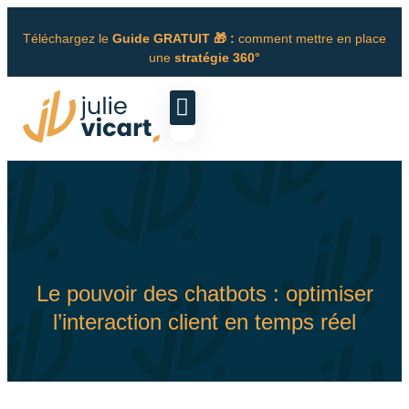
Téléchargez le
Guide GRATUIT 🎁 :
comment mettre en place
une
stratégie 360°
Le pouvoir des chatbots : optimiser
l’interaction client en temps réel