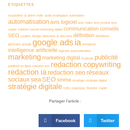
ÉTIQUETTES
acquisition
ai
attirer trafic
audit stratégique
automation
automatisation
avis logiciel
avis make
avis produit
avis
communication
conseils
zapier
cabinet conseil marketing digital
SEO
définition
couleur
design
detecteur ia
discover
définitions
google ads
ia
glossaire
google
instagram
intelligence artificielle
logiciels automatisation
marketing
publicité
marketing digital
Outbrain
redaction copywriting
publicité en ligne
reaction seo
redaction ia
redaction seo
réseaux
sociaux
sea
SEO
smma
stratégie
stratégie digital
stratégie digitale
trafic organique
Youtube
zapier
Partager l’article :
Facebook
Twitter