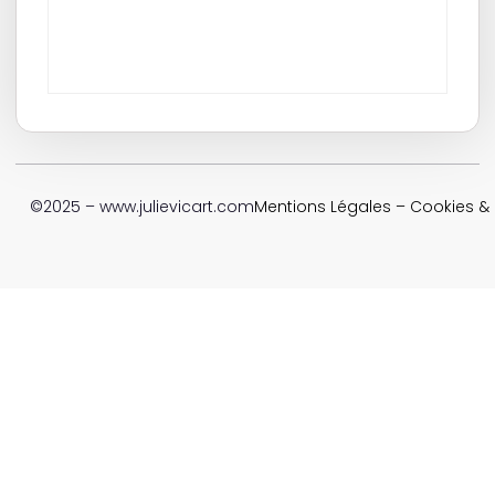
©2025 – www.julievicart.com
Mentions Légales
–
Cookies & P