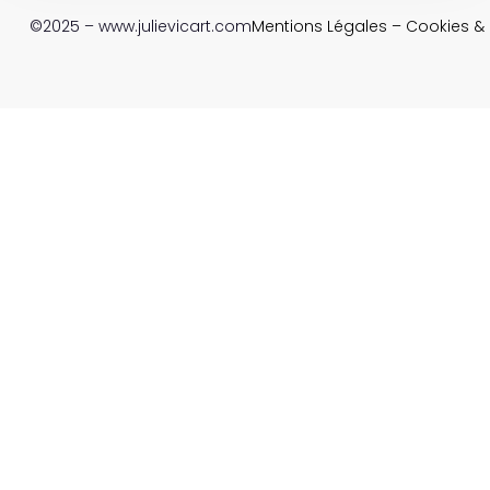
©2025 – www.julievicart.com
Mentions Légales
–
Cookies & P