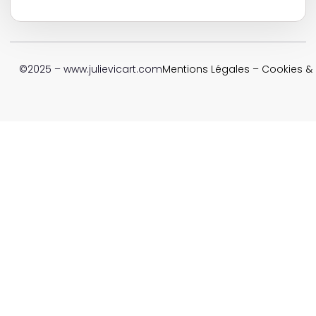
©2025 – www.julievicart.com
Mentions Légales
–
Cookies & P