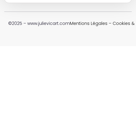
©2025 – www.julievicart.com
Mentions Légales
–
Cookies & P