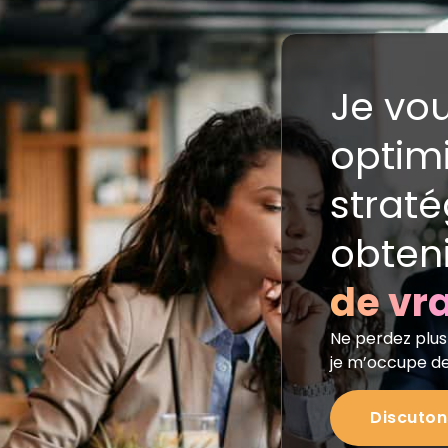
Je vou
optimi
straté
obteni
de vra
Ne perdez plu
je m’occupe de
Discuton