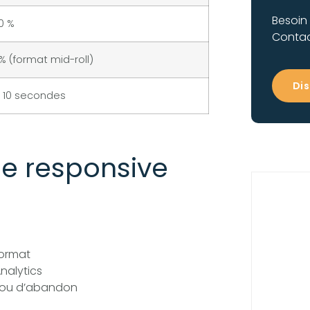
Besoin
0 %
Contac
% (format mid-roll)
Dis
à 10 secondes
le responsive
format
nalytics
on ou d’abandon