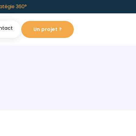
atégie 360°
ntact
Un projet ?