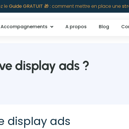
z le
Guide GRATUIT 🎁 :
comment mettre en place une
str
Accompagnements
A propos
Blog
Co
ve display ads ?
e display ads