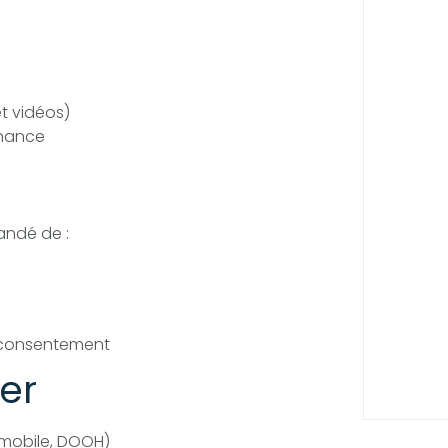
t vidéos)
rmance
mandé de :
e consentement
ter
 mobile, DOOH)