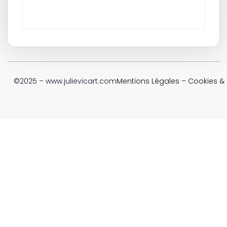
©2025 – www.julievicart.com
Mentions Légales
–
Cookies & P