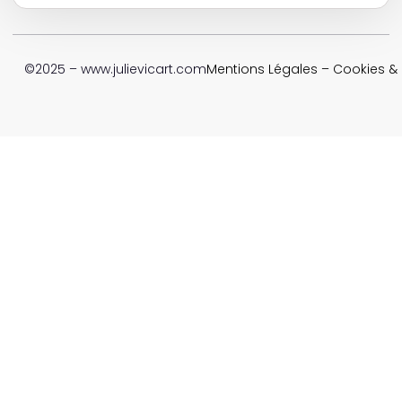
©2025 – www.julievicart.com
Mentions Légales
–
Cookies & P