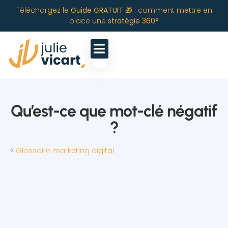
Téléchargez le
Guide GRATUIT 🎁 :
comment mettre en
place une
stratégie 360°
Qu’est-ce que mot-clé négatif
?
>
Glossaire marketing digital