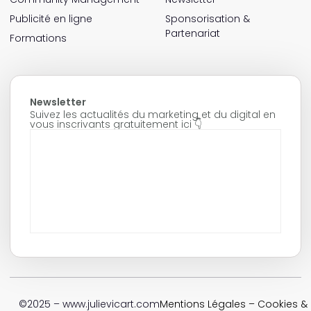
Publicité en ligne
Sponsorisation &
Partenariat
Formations
Newsletter
Suivez les actualités du marketing et du digital en
vous inscrivants gratuitement ici 👇
©2025 – www.julievicart.com
Mentions Légales
–
Cookies & P